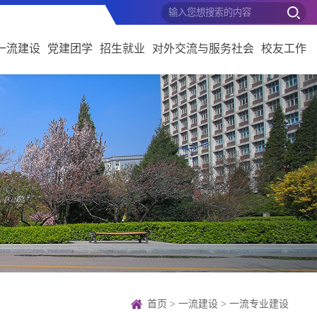
一流建设
党建团学
招生就业
对外交流与服务社会
校友工作
首页
>
一流建设
>
一流专业建设