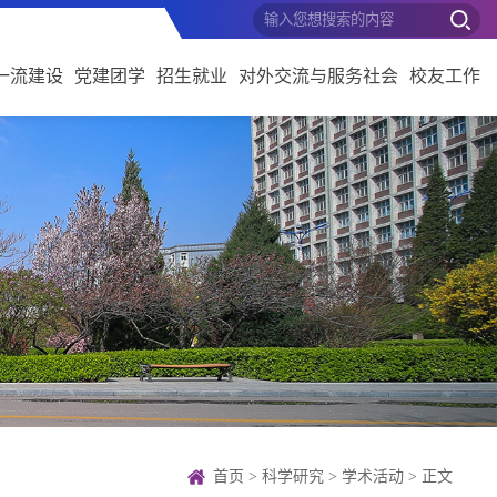
一流建设
党建团学
招生就业
对外交流与服务社会
校友工作
首页
>
科学研究
>
学术活动
> 正文